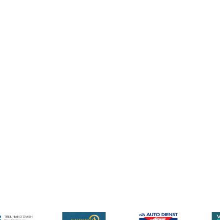
teigern Sie mit unser
ätssiegel Ihren Umsat
 Unternehmen tragen ein Qualitätssiegel,​ das für Vertrauen und ​Zuve