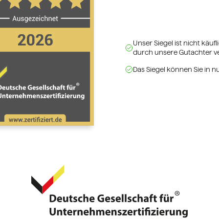
Unser Siegel ist nicht käu
durch unsere Gutachter v
Das Siegel können Sie in nu
Siegel jetzt risikofrei be
obilienmakler