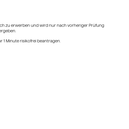
flich zu erwerben und wird nur nach vorheriger Prüfung
ergeben.
r 1 Minute risikofrei beantragen.
antragen
Siegel jetzt risikofrei beantragen