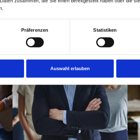
 Daten zusammen, die Sie ihnen bereitgestellt haben oder die s
n.
Präferenzen
Statistiken
Unternehmens­
ansehen erhöhen
Auswahl erlauben