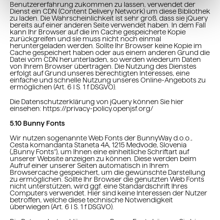
Benutzererfahrung zukommen zu lassen, verwendet der
Dienst ein CDN (Content Delivery Network) um diese Bibliothek
zu laden. Die Wahrscheinlichkeit ist sehr groß, dass sie jQuery
bereits auf einer anderen Seite verwendet haben. In dem Fall
kann Ihr Browser auf die im Cache gespeicherte Kopie
zurückgreifen und sie muss nicht noch einmal
heruntergeladen werden. Sollte Ihr Browser keine Kopie im
Cache gespeichert haben oder aus einem anderen Grund die
Datei vom CDN herunterladen, so werden wiederum Daten
von Ihrem Browser übertragen. Die Nutzung des Dienstes
erfolgt auf Grund unseres berechtigten Interesses, eine
einfache und schnelle Nutzung unseres Online-Angebots zu
ermöglichen (Art. 6 I S. 1 f DSGVO).
Die Datenschutzerklärung von jQuery können Sie hier
einsehen: https://privacy-policy.openjsf.org/
5.10 Bunny Fonts
Wir nutzen sogenannte Web Fonts der BunnyWay d.o.o.,
Cesta komandanta Staneta 4A, 1215 Medvode, Slovenia
(„Bunny Fonts“), um Ihnen eine einheitliche Schriftart auf
unserer Website anzeigen zu können. Diese werden beim
Aufruf einer unserer Seiten automatisch in Ihrem
Browsercache gespeichert, um die gewünschte Darstellung
zu ermöglichen. Sollte Ihr Browser die genutzten Web Fonts
nicht unterstützen, wird ggf. eine Standardschrift Ihres
Computers verwendet. Hier sind keine Interessen der Nutzer
betroffen, welche diese technische Notwendigkeit
überwiegen (Art. 6 I S. 1 f DSGVO).