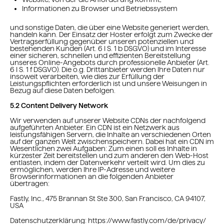
Informationen zu Browser und Betriebssystem
und sonstige Daten, die über eine Website generiert werden,
handeln kann. Der Einsatz der Hoster erfolgt zum Zwecke der
Vertragserfüllung gegenüber unseren potenziellen und
bestehenden Kunden (Art. 6 I S. 1 b DSGVO) und im Interesse
einer sicheren, schnellen und effizienten Bereitstellung
unseres Online-Angebots durch professionelle Anbieter (Art.
6 I S. 1 f DSGVO). Die o.g. Drittanbieter werden Ihre Daten nur
insoweit verarbeiten, wie dies zur Erfüllung der
Leistungspflichten erforderlich ist und unsere Weisungen in
Bezug auf diese Daten befolgen.
5.2 Content Delivery Network
Wir verwenden auf unserer Website CDNs der nachfolgend
aufgeführten Anbieter. Ein CDN ist ein Netzwerk aus
leistungsfähigen Servern, die Inhalte an verschiedenen Orten
auf der ganzen Welt zwischenspeichern. Dabei hat ein CDN im
Wesentlichen zwei Aufgaben: Zum einen soll es Inhalte in
kürzester Zeit bereitstellen und zum anderen den Web-Host
entlasten, indem der Datenverkehr verteilt wird. Um dies zu
ermöglichen, werden Ihre IP-Adresse und weitere
Browserinformationen an die folgenden Anbieter
übertragen:
Fastly, Inc., 475 Brannan St Ste 300, San Francisco, CA 94107,
USA
Datenschutzerklärung: https://www.fastly.com/de/privacy/