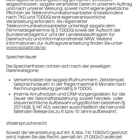
abgeschlossen. sipgate verarbeitet Daten in unserem Auftrag
und nach unserer Weisung, soweit nicht eigene gesetzliche
Pflichten als Telekommunikationsanbieter (insbesondere
nach TKG und TDDDG) eine eigenverantwortliche
Verarbeitung erfordern. Als registrierter
Telekommunikationsanbieter unterliegt sipgate dem
Fernmeldegeheimnis (§ 3 TDDDG) sowie der Aufsicht der
Bundesnetzagentur und der Landesbeauftragten für
Datenschutz und Informationsfreiheit NRW. Weitere
Informationen zur Auftragsverarbeitung finden Sie unter:
www.sipgate.de/av
Speicherdauer
Die Speicherfristen richten sich nach der jeweiligen
Datenkategorie:
Verkehrsdaten bei sipgate (Rufnummern, Zeitstempel,
Gesprächsdauer): in der Regel maximal 6 Monate nach
Rechnungsstellung gemäß § 9 TDDDG.
Interne Anrufnotizen und CRM-Vorgangsdaten: für die
Dauer der Geschäftsbeziehung; soweit handels- oder
steuerrechtliche Aufbewahrungspflichten bestehen (§
257 HGB, § 147 AO), werden ausschließlich die hierunter
fallenden Belege bis zu 6 bzw. 10 Jahre aufbewahrt.
Widerspruchsrecht
Soweit die Verarbeitung auf Art. 6 Abs. 1 lit. f DSGVO gestützt
wird, haben Sie das Recht, gemäß Art. 21 DSGVO jederzeit