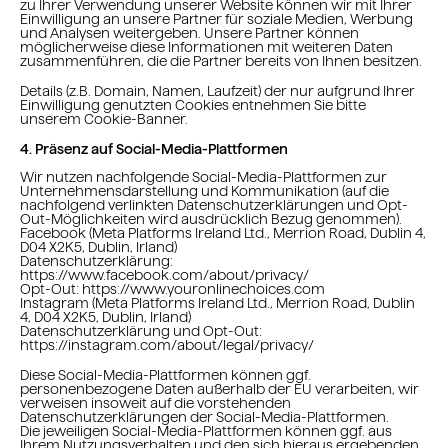
zu Ihrer Verwendung unserer Website können wir mit Ihrer
Einwilligung an unsere Partner für soziale Medien, Werbung
und Analysen weitergeben. Unsere Partner können
möglicherweise diese Informationen mit weiteren Daten
zusammenführen, die die Partner bereits von Ihnen besitzen.
Details (z.B. Domain, Namen, Laufzeit) der nur aufgrund Ihrer
Einwilligung genutzten Cookies entnehmen Sie bitte
unserem Cookie-Banner.
4. Präsenz auf Social-Media-Plattformen
Wir nutzen nachfolgende Social-Media-Plattformen zur
Unternehmensdarstellung und Kommunikation (auf die
nachfolgend verlinkten Datenschutzerklärungen und Opt-
Out-Möglichkeiten wird ausdrücklich Bezug genommen).
Facebook (Meta Platforms Ireland Ltd., Merrion Road, Dublin 4,
D04 X2K5, Dublin, Irland)
Datenschutzerklärung:
https://www.facebook.com/about/privacy/
Opt-Out: https://www.youronlinechoices.com
Instagram (Meta Platforms Ireland Ltd., Merrion Road, Dublin
4, D04 X2K5, Dublin, Irland)
Datenschutzerklärung und Opt-Out:
https://instagram.com/about/legal/privacy/
Diese Social-Media-Plattformen können ggf.
personenbezogene Daten außerhalb der EU verarbeiten, wir
verweisen insoweit auf die vorstehenden
Datenschutzerklärungen der Social-Media-Plattformen.
Die jeweiligen Social-Media-Plattformen können ggf. aus
Ihrem Nutzungsverhalten und den sich hieraus ergebenden