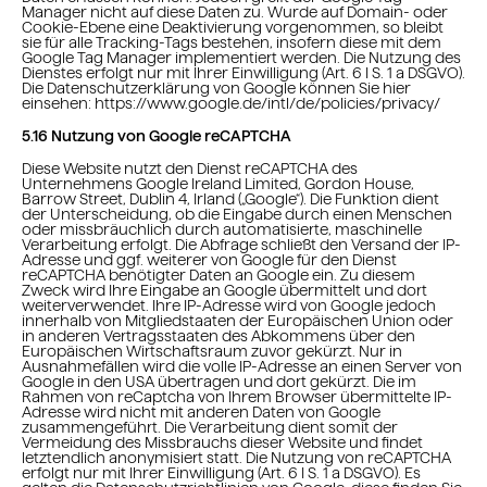
Manager nicht auf diese Daten zu. Wurde auf Domain- oder
Cookie-Ebene eine Deaktivierung vorgenommen, so bleibt
sie für alle Tracking-Tags bestehen, insofern diese mit dem
Google Tag Manager implementiert werden. Die Nutzung des
Dienstes erfolgt nur mit Ihrer Einwilligung (Art. 6 I S. 1 a DSGVO).
Die Datenschutzerklärung von Google können Sie hier
einsehen: https://www.google.de/intl/de/policies/privacy/
5.16 Nutzung von Google reCAPTCHA
Diese Website nutzt den Dienst reCAPTCHA des
Unternehmens Google Ireland Limited, Gordon House,
Barrow Street, Dublin 4, Irland („Google“). Die Funktion dient
der Unterscheidung, ob die Eingabe durch einen Menschen
oder missbräuchlich durch automatisierte, maschinelle
Verarbeitung erfolgt. Die Abfrage schließt den Versand der IP-
Adresse und ggf. weiterer von Google für den Dienst
reCAPTCHA benötigter Daten an Google ein. Zu diesem
Zweck wird Ihre Eingabe an Google übermittelt und dort
weiterverwendet. Ihre IP-Adresse wird von Google jedoch
innerhalb von Mitgliedstaaten der Europäischen Union oder
in anderen Vertragsstaaten des Abkommens über den
Europäischen Wirtschaftsraum zuvor gekürzt. Nur in
Ausnahmefällen wird die volle IP-Adresse an einen Server von
Google in den USA übertragen und dort gekürzt. Die im
Rahmen von reCaptcha von Ihrem Browser übermittelte IP-
Adresse wird nicht mit anderen Daten von Google
zusammengeführt. Die Verarbeitung dient somit der
Vermeidung des Missbrauchs dieser Website und findet
letztendlich anonymisiert statt. Die Nutzung von reCAPTCHA
erfolgt nur mit Ihrer Einwilligung (Art. 6 I S. 1 a DSGVO). Es