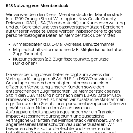
5.18 Nutzung von Memberstack
Wir verwenden den Dienst Memberstack der Memberstack,
Inc., 1209 Orange Street Wilmington, New Castle County,
Delaware 19801, USA ("Memberstack") zur Kundenverwaltung
und zur Bereitstellung von passwortgeschützten Bereichen
auf unserer Website. Dabei werden insbesondere folgende
personenbezogene Daten an Memberstack übermittelt
Anmeldedaten (z.B. E-Mail-Adresse, Benutzername)
Mitgliedschaftsinformationen (z.B. Mitgliedschaftsstatus,
Zugriffsrechte)
Nutzungsdaten (z.B. Zugriffszeitpunkte, genutzte
Funktionen)
Die Verarbeitung dieser Daten erfolgt zum Zweck der
Vertragserfüllung gemäß Art. 6 I S. 1 b DSGVO sowie auf
Grundlage unseres berechtigten Interesses an einer
effizienten Verwaltung unserer Kunden sowie den
entsprechenden Zugriffsrechten. Da Memberstack seinen
Sitz in den USA hat und nicht nach dem EU-US Data Privacy
Framework zertifiziert ist, haben wir zusätzliche Maßnahmen
ergriffen, um den Schutz Ihrer personenbezogenen Daten zu
gewährleisten. Neben dem Abschluss eines
Auftragsverarbeitungsvertrages haben wir ein Transfer
Impact Assessment durchgeführt und zusätzliche
vertragliche Garantien mit Memberstack vereinbart, um ein
angemessenes Datenschutzniveau sicherzustellen. Wir
bewerten das Risiko für die Rechte und Freiheiten der
betroffenen Personen aus diesem Grund als gering und