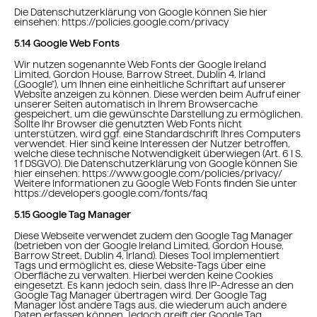
Die Datenschutzerklärung von Google können Sie hier
einsehen: https://policies.google.com/privacy
5.14 Google Web Fonts
Wir nutzen sogenannte Web Fonts der Google Ireland
Limited, Gordon House, Barrow Street, Dublin 4, Irland
(„Google“), um Ihnen eine einheitliche Schriftart auf unserer
Website anzeigen zu können. Diese werden beim Aufruf einer
unserer Seiten automatisch in Ihrem Browsercache
gespeichert, um die gewünschte Darstellung zu ermöglichen.
Sollte Ihr Browser die genutzten Web Fonts nicht
unterstützen, wird ggf. eine Standardschrift Ihres Computers
verwendet. Hier sind keine Interessen der Nutzer betroffen,
welche diese technische Notwendigkeit überwiegen (Art. 6 I S.
1 f DSGVO). Die Datenschutzerklärung von Google können Sie
hier einsehen: https://www.google.com/policies/privacy/
Weitere Informationen zu Google Web Fonts finden Sie unter
https://developers.google.com/fonts/faq
5.15 Google Tag Manager
Diese Webseite verwendet zudem den Google Tag Manager
(betrieben von der Google Ireland Limited, Gordon House,
Barrow Street, Dublin 4, Irland). Dieses Tool implementiert
Tags und ermöglicht es, diese Website-Tags über eine
Oberfläche zu verwalten. Hierbei werden keine Cookies
eingesetzt. Es kann jedoch sein, dass Ihre IP-Adresse an den
Google Tag Manager übertragen wird. Der Google Tag
Manager löst andere Tags aus, die wiederum auch andere
Daten erfassen können. Jedoch greift der Google Tag