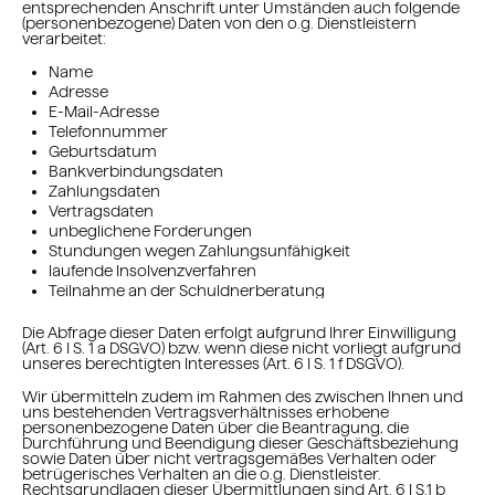
entsprechenden Anschrift unter Umständen auch folgende
(personenbezogene) Daten von den o.g. Dienstleistern
verarbeitet:
Name
Adresse
E-Mail-Adresse
Telefonnummer
Geburtsdatum
Bankverbindungsdaten
Zahlungsdaten
Vertragsdaten
unbeglichene Forderungen
Stundungen wegen Zahlungsunfähigkeit
laufende Insolvenzverfahren
Teilnahme an der Schuldnerberatung
Die Abfrage dieser Daten erfolgt aufgrund Ihrer Einwilligung
(Art. 6 I S. 1 a DSGVO) bzw. wenn diese nicht vorliegt aufgrund
unseres berechtigten Interesses (Art. 6 I S. 1 f DSGVO).
Wir übermitteln zudem im Rahmen des zwischen Ihnen und
uns bestehenden Vertragsverhältnisses erhobene
personenbezogene Daten über die Beantragung, die
Durchführung und Beendigung dieser Geschäftsbeziehung
sowie Daten über nicht vertragsgemäßes Verhalten oder
betrügerisches Verhalten an die o.g. Dienstleister.
Rechtsgrundlagen dieser Übermittlungen sind Art. 6 I S.1 b