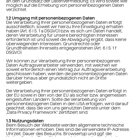
an den Grundsatz der Datenvermeidung. Es wird soweit wie
möglich auf die Erhebung von personenbezogenen Daten
verzichtet.
1.2 Umgang mit personenbezogenen Daten
Die Verarbeitung Ihrer personenbezogenen Daten erfolgt
ausschließlich, soweit wir hierzu Ihre Einwilligung erhalten
haben (Art. 6 I S. 1 a DSGVO) bzw. es sich um Daten handelt,
deren Verarbeitung für unsere berechtigten Interessen
erforderlich ist und soweit die Abwägung ergibt, dass keine
überwiegenden Interessen, Grundrechte oder
Grundfreiheiten Ihrerseits entgegenstehen (Art. 6 I S. 1 f
DSGVO).
Wir können zur Verarbeitung Ihrer personenbezogenen
Daten Auftragsverarbeiter verwenden, mit welchen wir
soweit erforderlich einen Vertrag zur Auftragsverarbeitung
geschlossen haben, werden die personenbezogenen Daten
darüber hinaus aber grundsätzlich nicht an Dritte
weitergeben.
Die Verarbeitung Ihrer personenbezogenen Daten erfolgt in
der EU sowie in den von der EU als sicher bzw. angemessen
eingestuften Ländern. Sollte die Verarbeitung von
personenbezogenen Daten in den USA erfolgen, wird darauf
geachtet, dass die von uns genutzten Dienste unter dem
„Data Privacy Framework“ zertifiziert sind.
1.3 Nutzungsdaten
Beim Besuch der Webseite werden allgemeine technische
Informationen erhoben. Dies sind die verwendete IP-Adresse,
Uhrzeit, Dauer des Besuchs, Browsertyp und ggf. die