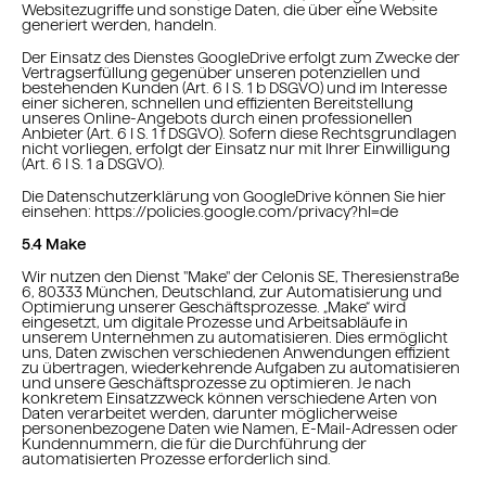
Websitezugriffe und sonstige Daten, die über eine Website
generiert werden, handeln.
Der Einsatz des Dienstes GoogleDrive erfolgt zum Zwecke der
Vertragserfüllung gegenüber unseren potenziellen und
bestehenden Kunden (Art. 6 I S. 1 b DSGVO) und im Interesse
einer sicheren, schnellen und effizienten Bereitstellung
unseres Online-Angebots durch einen professionellen
Anbieter (Art. 6 I S. 1 f DSGVO). Sofern diese Rechtsgrundlagen
nicht vorliegen, erfolgt der Einsatz nur mit Ihrer Einwilligung
(Art. 6 I S. 1 a DSGVO).
Die Datenschutzerklärung von GoogleDrive können Sie hier
einsehen: https://policies.google.com/privacy?hl=de
5.4 Make
Wir nutzen den Dienst "Make" der Celonis SE, Theresienstraße
6, 80333 München, Deutschland, zur Automatisierung und
Optimierung unserer Geschäftsprozesse. „Make“ wird
eingesetzt, um digitale Prozesse und Arbeitsabläufe in
unserem Unternehmen zu automatisieren. Dies ermöglicht
uns, Daten zwischen verschiedenen Anwendungen effizient
zu übertragen, wiederkehrende Aufgaben zu automatisieren
und unsere Geschäftsprozesse zu optimieren. Je nach
konkretem Einsatzzweck können verschiedene Arten von
Daten verarbeitet werden, darunter möglicherweise
personenbezogene Daten wie Namen, E-Mail-Adressen oder
Kundennummern, die für die Durchführung der
automatisierten Prozesse erforderlich sind.