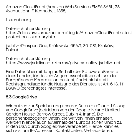
Amazon CloudFront (Amazon Web Services EMEA SARL, 38
Avenue John F. Kennedy, L-1855,
Luxembourg
Datenschutzerklärung:
https://docs.aws.amazon.com/de_de/AmazonCloudFront/latest
protection-summary.html
jsdelivr (ProspectOne, Królewska 65A/1, 30-081, Kraków,
Polen)
Datenschutzerklärung:
https://www.jsdelivr.com/terms/privacy-policy-jsdelivr-net
Eine Datenübermittlung außerhalb der EU bzw. außerhalb
eines Landes, für das ein Angemessenheitsbeschluss der
Europäischen Kommission besteht, findet nicht statt.
Rechtsgrundlage für die Nutzung des Dienstes ist Art. 6 I S. 1 f
DSGVO (berechtigtes Interesse).
5.3 GoogleDrive
Wir nutzen zur Speicherung unserer Daten die Cloud-Lösung
von GoogleDrive (betrieben von der Google Ireland Limited,
Gordon House, Barrow Street, Dublin 4, Irland). Die
personenbezogenen Daten, die wir von Ihnen erhalten,
werden hierbei auch außerhalb der Europäischen Union z.B.
in den USA durch GoogleDrive verarbeitet. Hierbei kann es
sich v. a. um IP-Adressen, Kontaktdaten, Vertragsdaten,