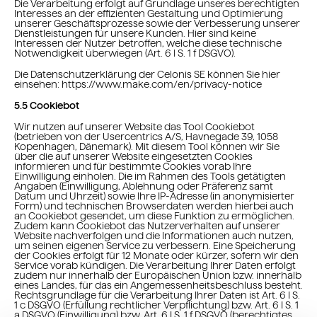
Die Verarbeitung erfolgt auf Grundlage unseres berechtigten
Interesses an der effizienten Gestaltung und Optimierung
unserer Geschäftsprozesse sowie der Verbesserung unserer
Dienstleistungen für unsere Kunden. Hier sind keine
Interessen der Nutzer betroffen, welche diese technische
Notwendigkeit überwiegen (Art. 6 I S. 1 f DSGVO).
Die Datenschutzerklärung der Celonis SE können Sie hier
einsehen: https://www.make.com/en/privacy-notice
5.5 Cookiebot
Wir nutzen auf unserer Website das Tool Cookiebot
(betrieben von der Usercentrics A/S, Havnegade 39, 1058
Kopenhagen, Dänemark). Mit diesem Tool können wir Sie
über die auf unserer Website eingesetzten Cookies
informieren und für bestimmte Cookies vorab Ihre
Einwilligung einholen. Die im Rahmen des Tools getätigten
Angaben (Einwilligung, Ablehnung oder Präferenz samt
Datum und Uhrzeit) sowie Ihre IP-Adresse (in anonymisierter
Form) und technischen Browserdaten werden hierbei auch
an Cookiebot gesendet, um diese Funktion zu ermöglichen.
Zudem kann Cookiebot das Nutzerverhalten auf unserer
Website nachverfolgen und die Informationen auch nutzen,
um seinen eigenen Service zu verbessern. Eine Speicherung
der Cookies erfolgt für 12 Monate oder kürzer, sofern wir den
Service vorab kündigen. Die Verarbeitung Ihrer Daten erfolgt
zudem nur innerhalb der Europäischen Union bzw. innerhalb
eines Landes, für das ein Angemessenheitsbeschluss besteht.
Rechtsgrundlage für die Verarbeitung Ihrer Daten ist Art. 6 I S.
1 c DSGVO (Erfüllung rechtlicher Verpflichtung) bzw. Art. 6 I S. 1
a DSGVO (Einwilligung) bzw. Art. 6 I S. 1 f DSGVO (berechtigtes