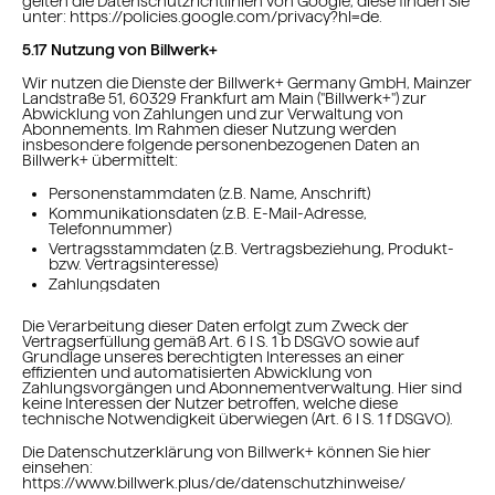
gelten die Datenschutzrichtlinien von Google, diese finden Sie
unter: https://policies.google.com/privacy?hl=de.
5.17 Nutzung von Billwerk+
Wir nutzen die Dienste der Billwerk+ Germany GmbH, Mainzer
Landstraße 51, 60329 Frankfurt am Main ("Billwerk+") zur
Abwicklung von Zahlungen und zur Verwaltung von
Abonnements. Im Rahmen dieser Nutzung werden
insbesondere folgende personenbezogenen Daten an
Billwerk+ übermittelt:
Personenstammdaten (z.B. Name, Anschrift)
Kommunikationsdaten (z.B. E-Mail-Adresse,
Telefonnummer)
Vertragsstammdaten (z.B. Vertragsbeziehung, Produkt-
bzw. Vertragsinteresse)
Zahlungsdaten
Die Verarbeitung dieser Daten erfolgt zum Zweck der
Vertragserfüllung gemäß Art. 6 I S. 1 b DSGVO sowie auf
Grundlage unseres berechtigten Interesses an einer
effizienten und automatisierten Abwicklung von
Zahlungsvorgängen und Abonnementverwaltung. Hier sind
keine Interessen der Nutzer betroffen, welche diese
technische Notwendigkeit überwiegen (Art. 6 I S. 1 f DSGVO).
Die Datenschutzerklärung von Billwerk+ können Sie hier
einsehen:
https://www.billwerk.plus/de/datenschutzhinweise/