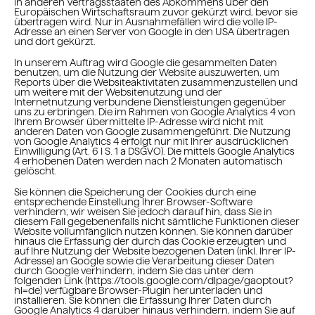
in anderen Vertragsstaaten des Abkommens über den
Europäischen Wirtschaftsraum zuvor gekürzt wird, bevor sie
übertragen wird. Nur in Ausnahmefällen wird die volle IP-
Adresse an einen Server von Google in den USA übertragen
und dort gekürzt.
In unserem Auftrag wird Google die gesammelten Daten
benutzen, um die Nutzung der Website auszuwerten, um
Reports über die Websiteaktivitäten zusammenzustellen und
um weitere mit der Websitenutzung und der
Internetnutzung verbundene Dienstleistungen gegenüber
uns zu erbringen. Die im Rahmen von Google Analytics 4 von
Ihrem Browser übermittelte IP-Adresse wird nicht mit
anderen Daten von Google zusammengeführt. Die Nutzung
von Google Analytics 4 erfolgt nur mit Ihrer ausdrücklichen
Einwilligung (Art. 6 I S. 1 a DSGVO). Die mittels Google Analytics
4 erhobenen Daten werden nach 2 Monaten automatisch
gelöscht.
Sie können die Speicherung der Cookies durch eine
entsprechende Einstellung Ihrer Browser-Software
verhindern; wir weisen Sie jedoch darauf hin, dass Sie in
diesem Fall gegebenenfalls nicht sämtliche Funktionen dieser
Website vollumfänglich nutzen können. Sie können darüber
hinaus die Erfassung der durch das Cookie erzeugten und
auf Ihre Nutzung der Website bezogenen Daten (inkl. Ihrer IP-
Adresse) an Google sowie die Verarbeitung dieser Daten
durch Google verhindern, indem Sie das unter dem
folgenden Link (https://tools.google.com/dlpage/gaoptout?
hl=de) verfügbare Browser-Plugin herunterladen und
installieren. Sie können die Erfassung Ihrer Daten durch
Google Analytics 4 darüber hinaus verhindern, indem Sie auf