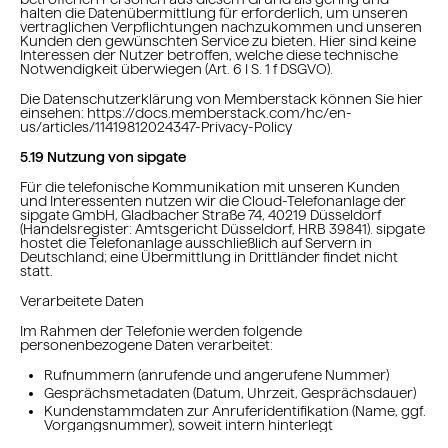
halten die Datenübermittlung für erforderlich, um unseren
vertraglichen Verpflichtungen nachzukommen und unseren
Kunden den gewünschten Service zu bieten. Hier sind keine
Interessen der Nutzer betroffen, welche diese technische
Notwendigkeit überwiegen (Art. 6 I S. 1 f DSGVO).
Die Datenschutzerklärung von Memberstack können Sie hier
einsehen: https://docs.memberstack.com/hc/en-
us/articles/11419812024347-Privacy-Policy
5.19 Nutzung von sipgate
Für die telefonische Kommunikation mit unseren Kunden
und Interessenten nutzen wir die Cloud-Telefonanlage der
sipgate GmbH, Gladbacher Straße 74, 40219 Düsseldorf
(Handelsregister: Amtsgericht Düsseldorf, HRB 39841). sipgate
hostet die Telefonanlage ausschließlich auf Servern in
Deutschland; eine Übermittlung in Drittländer findet nicht
statt.
Verarbeitete Daten
Im Rahmen der Telefonie werden folgende
personenbezogene Daten verarbeitet:
Rufnummern (anrufende und angerufene Nummer)
Gesprächsmetadaten (Datum, Uhrzeit, Gesprächsdauer)
Kundenstammdaten zur Anruferidentifikation (Name, ggf.
Vorgangsnummer), soweit intern hinterlegt