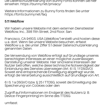
Die Datenschutzerklärung von Bunny Fonts können Sie hier
einsehen: https://bunny.net/privacy/
Weitere Informationen zu Bunny Fonts finden Sie unter
https://fonts.bunny.net/faq
5.11 Webflow
Wir haben unsere Website mit dem externen Dienstleister
Webflow, Inc., 398 11th Street, 2nd Floor, San
Francisco, CA 94103, USA („Webflow“) erstellt und hosten diese
u.a. dort. Wenn Sie unsere Website besuchen, erfasst
Webflow u.a. die unter Ziffer 5.1 dieser Datenschutzerklärung
genannten Daten.
Die Verwendung von Webflow erfolgt auf Grundlage unseres
berechtigten Interesses an einer möglichst zuverlässigen
Darstellung unserer Website. Hier sind keine Interessen der
Nutzer betroffen, welche diese technische Notwendigkeit der
Einbindung des Dienstes überwiegen (Art. 6 I S. 1 f DSGVO).
Soweit eine entsprechende Einwilligung abgefragt wurde,
erfolgt die Verarbeitung ausschließlich auf Grundlage von Art.
6 I S. 1 a DSGVO bzw. § 25 I TTDSG, soweit die Einwilligung die
Speicherung von Cookies oder den
Zugriff auf Informationen im Endgerät des Nutzers (z. B.
Device-Fingerprinting) im Sinne des TTDSG
umfasst.